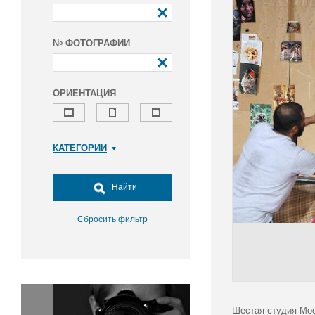
№ ФОТОГРАФИИ
ОРИЕНТАЦИЯ
КАТЕГОРИИ
Армия и ВПК
Досуг, туризм и отдых
Найти
Культура
Медицина
Сбросить фильтр
Наука
Образование
Общество
Окружающая среда
Политика
Шестая студия Мос