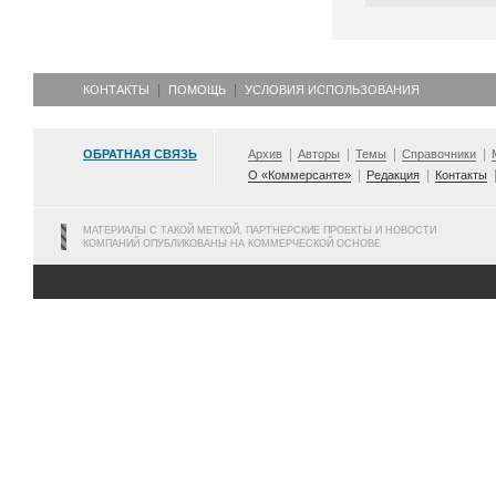
КОНТАКТЫ
ПОМОЩЬ
УСЛОВИЯ ИСПОЛЬЗОВАНИЯ
ОБРАТНАЯ СВЯЗЬ
Архив
Авторы
Темы
Справочники
О «Коммерсанте»
Редакция
Контакты
МАТЕРИАЛЫ С ТАКОЙ МЕТКОЙ, ПАРТНЕРСКИЕ ПРОЕКТЫ И НОВОСТИ
КОМПАНИЙ ОПУБЛИКОВАНЫ НА КОММЕРЧЕСКОЙ ОСНОВЕ