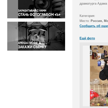
Правосудие
драматурга Адама 
Происшествия и конфликты
Религия
Категория:
Место:
Россия, М
Светская жизнь
Сообщить об оши
Спорт
Экология
Ещё фото
Экономика и бизнес