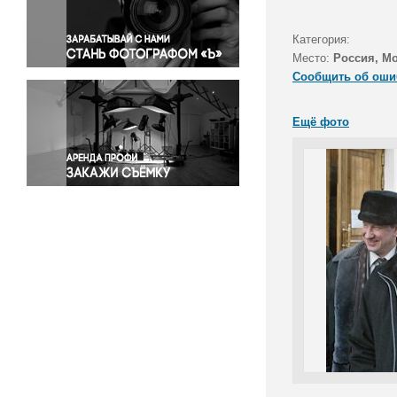
Правосудие
Происшествия и конфликты
Категория:
Религия
Место:
Россия, М
Сообщить об оши
Светская жизнь
Спорт
Ещё фото
Экология
Экономика и бизнес