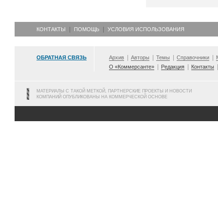
КОНТАКТЫ
ПОМОЩЬ
УСЛОВИЯ ИСПОЛЬЗОВАНИЯ
ОБРАТНАЯ СВЯЗЬ
Архив
Авторы
Темы
Справочники
О «Коммерсанте»
Редакция
Контакты
МАТЕРИАЛЫ С ТАКОЙ МЕТКОЙ, ПАРТНЕРСКИЕ ПРОЕКТЫ И НОВОСТИ
КОМПАНИЙ ОПУБЛИКОВАНЫ НА КОММЕРЧЕСКОЙ ОСНОВЕ