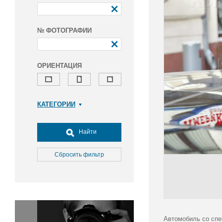
№ ФОТОГРАФИИ
ОРИЕНТАЦИЯ
КАТЕГОРИИ
Армия и ВПК
Досуг, туризм и отдых
Найти
Культура
Медицина
Сбросить фильтр
Наука
Образование
Общество
Окружающая среда
Политика
Автомобиль со спе