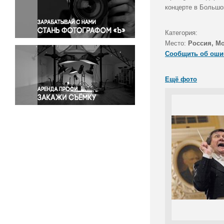
Правосудие
концерте в Большо
Происшествия и конфликты
Религия
Категория:
Место:
Россия, М
Светская жизнь
Сообщить об оши
Спорт
Экология
Ещё фото
Экономика и бизнес