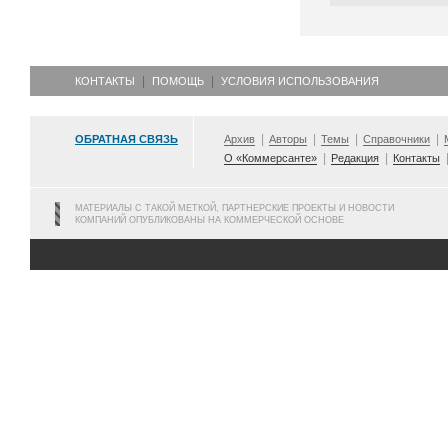
КОНТАКТЫ
ПОМОЩЬ
УСЛОВИЯ ИСПОЛЬЗОВАНИЯ
ОБРАТНАЯ СВЯЗЬ
Архив
Авторы
Темы
Справочники
О «Коммерсанте»
Редакция
Контакты
МАТЕРИАЛЫ С ТАКОЙ МЕТКОЙ, ПАРТНЕРСКИЕ ПРОЕКТЫ И НОВОСТИ
КОМПАНИЙ ОПУБЛИКОВАНЫ НА КОММЕРЧЕСКОЙ ОСНОВЕ