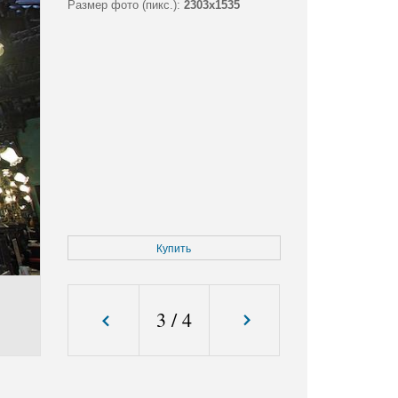
Размер фото (пикс.):
2303x1535
Купить
3
/
4