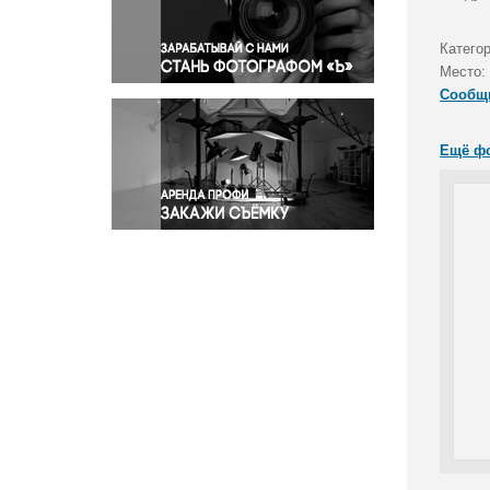
Правосудие
Происшествия и конфликты
Категор
Религия
Место:
Сообщ
Светская жизнь
Спорт
Ещё ф
Экология
Экономика и бизнес