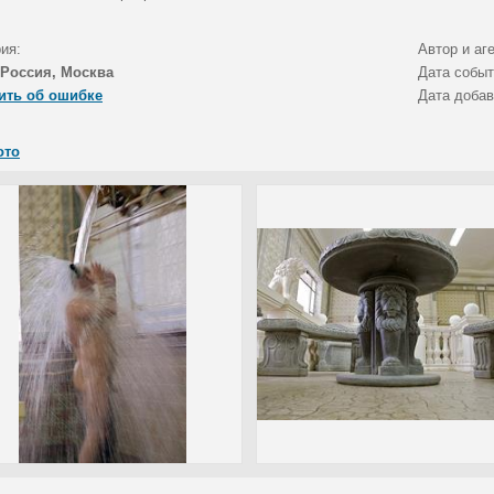
ия:
Автор и аг
Россия, Москва
Дата собы
ить об ошибке
Дата доба
ото