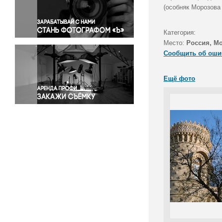
Правосудие
(особняк Морозова
Происшествия и конфликты
Религия
Категория:
Место:
Россия, М
Светская жизнь
Сообщить об оши
Спорт
Экология
Ещё фото
Экономика и бизнес