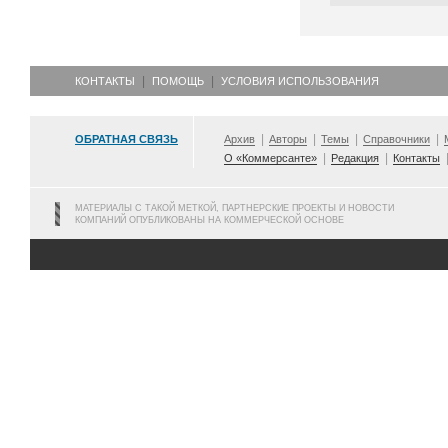
КОНТАКТЫ
ПОМОЩЬ
УСЛОВИЯ ИСПОЛЬЗОВАНИЯ
ОБРАТНАЯ СВЯЗЬ
Архив
Авторы
Темы
Справочники
О «Коммерсанте»
Редакция
Контакты
МАТЕРИАЛЫ С ТАКОЙ МЕТКОЙ, ПАРТНЕРСКИЕ ПРОЕКТЫ И НОВОСТИ
КОМПАНИЙ ОПУБЛИКОВАНЫ НА КОММЕРЧЕСКОЙ ОСНОВЕ