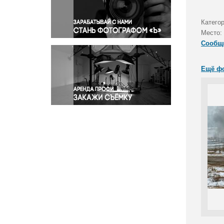
Правосудие
Происшествия и конфликты
Категор
Религия
Место:
Сообщ
Светская жизнь
Спорт
Ещё ф
Экология
Экономика и бизнес