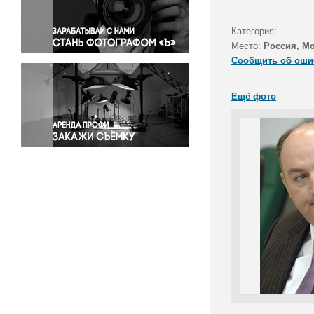
Правосудие
Происшествия и конфликты
Категория:
Религия
Место:
Россия, М
Сообщить об оши
Светская жизнь
Спорт
Ещё фото
Экология
Экономика и бизнес