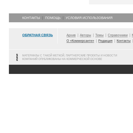
КОНТАКТЫ
ПОМОЩЬ
УСЛОВИЯ ИСПОЛЬЗОВАНИЯ
ОБРАТНАЯ СВЯЗЬ
Архив
Авторы
Темы
Справочники
О «Коммерсанте»
Редакция
Контакты
МАТЕРИАЛЫ С ТАКОЙ МЕТКОЙ, ПАРТНЕРСКИЕ ПРОЕКТЫ И НОВОСТИ
КОМПАНИЙ ОПУБЛИКОВАНЫ НА КОММЕРЧЕСКОЙ ОСНОВЕ