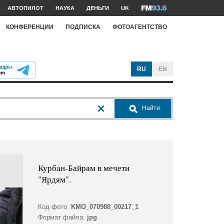
АВТОПИЛОТ
НАУКА
ДЕНЬГИ
UK
КОНФЕРЕНЦИИ
ПОДПИСКА
ФОТОАГЕНТСТВО
RU
EN
Найти
Курбан-Байрам в мечети
"Ярдям".
Код фото:
KMO_070988_00217_1
Формат файла:
jpg