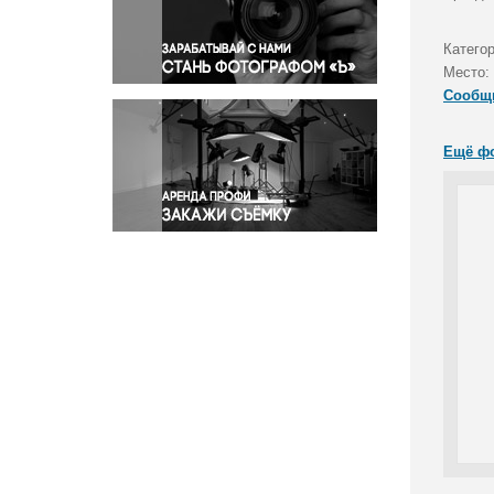
Правосудие
Происшествия и конфликты
Категор
Религия
Место:
Сообщ
Светская жизнь
Спорт
Ещё ф
Экология
Экономика и бизнес