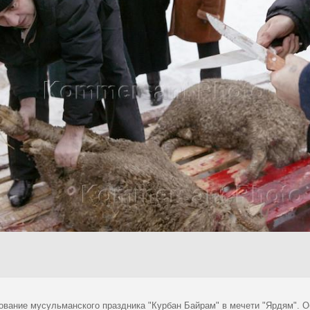
ование мусульманского праздника "Курбан Байрам" в мечети "Ярдям". 