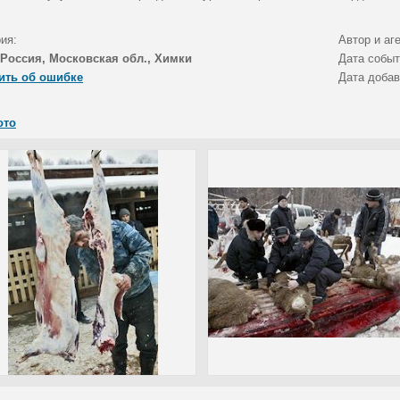
ия:
Автор и аг
Россия, Московская обл., Химки
Дата собы
ить об ошибке
Дата доба
ото