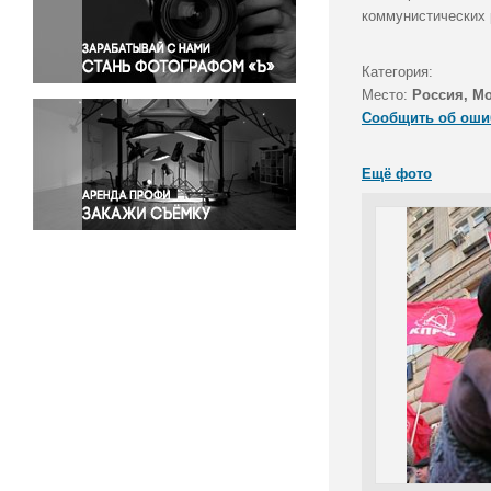
Правосудие
коммунистических р
Происшествия и конфликты
Религия
Категория:
Место:
Россия, М
Светская жизнь
Сообщить об оши
Спорт
Экология
Ещё фото
Экономика и бизнес