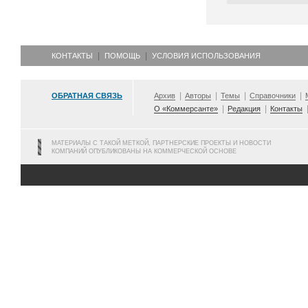
КОНТАКТЫ
ПОМОЩЬ
УСЛОВИЯ ИСПОЛЬЗОВАНИЯ
ОБРАТНАЯ СВЯЗЬ
Архив
Авторы
Темы
Справочники
О «Коммерсанте»
Редакция
Контакты
МАТЕРИАЛЫ С ТАКОЙ МЕТКОЙ, ПАРТНЕРСКИЕ ПРОЕКТЫ И НОВОСТИ
КОМПАНИЙ ОПУБЛИКОВАНЫ НА КОММЕРЧЕСКОЙ ОСНОВЕ