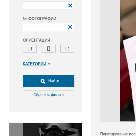
№ ФОТОГРАФИИ
ОРИЕНТАЦИЯ
КАТЕГОРИИ
Армия и ВПК
Досуг, туризм и отдых
Найти
Культура
Медицина
Сбросить фильтр
Наука
Образование
Общество
Окружающая среда
Политика
Пикетирование пос