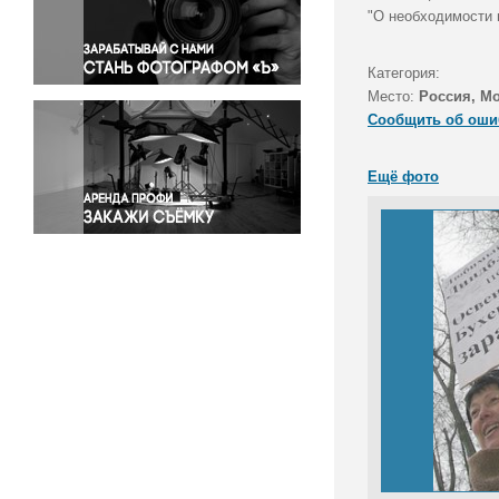
Правосудие
"О необходимости 
Происшествия и конфликты
Религия
Категория:
Место:
Россия, М
Светская жизнь
Сообщить об оши
Спорт
Экология
Ещё фото
Экономика и бизнес