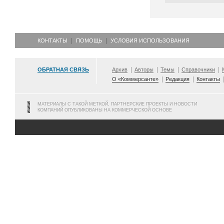
КОНТАКТЫ
ПОМОЩЬ
УСЛОВИЯ ИСПОЛЬЗОВАНИЯ
ОБРАТНАЯ СВЯЗЬ
Архив
Авторы
Темы
Справочники
О «Коммерсанте»
Редакция
Контакты
МАТЕРИАЛЫ С ТАКОЙ МЕТКОЙ, ПАРТНЕРСКИЕ ПРОЕКТЫ И НОВОСТИ
КОМПАНИЙ ОПУБЛИКОВАНЫ НА КОММЕРЧЕСКОЙ ОСНОВЕ