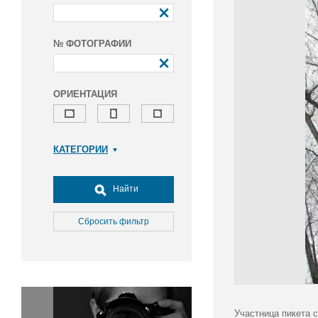
№ ФОТОГРАФИИ
ОРИЕНТАЦИЯ
КАТЕГОРИИ
Армия и ВПК
Досуг, туризм и отдых
Найти
Культура
Медицина
Сбросить фильтр
Наука
Образование
Общество
Окружающая среда
Политика
Участница пикета 