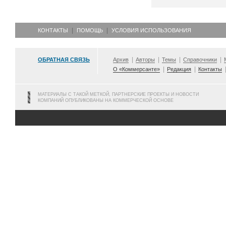
КОНТАКТЫ
ПОМОЩЬ
УСЛОВИЯ ИСПОЛЬЗОВАНИЯ
ОБРАТНАЯ СВЯЗЬ
Архив
Авторы
Темы
Справочники
О «Коммерсанте»
Редакция
Контакты
МАТЕРИАЛЫ С ТАКОЙ МЕТКОЙ, ПАРТНЕРСКИЕ ПРОЕКТЫ И НОВОСТИ
КОМПАНИЙ ОПУБЛИКОВАНЫ НА КОММЕРЧЕСКОЙ ОСНОВЕ