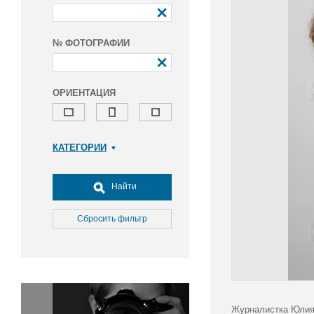
№ ФОТОГРАФИИ
ОРИЕНТАЦИЯ
КАТЕГОРИИ
Армия и ВПК
Досуг, туризм и отдых
Найти
Культура
Медицина
Сбросить фильтр
Наука
Образование
Общество
Окружающая среда
Политика
Журналистка Юлия