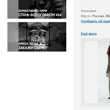
Правосудие
Происшествия и конфликты
Категория:
Религия
Место:
Россия, М
Сообщить об оши
Светская жизнь
Спорт
Ещё фото
Экология
Экономика и бизнес