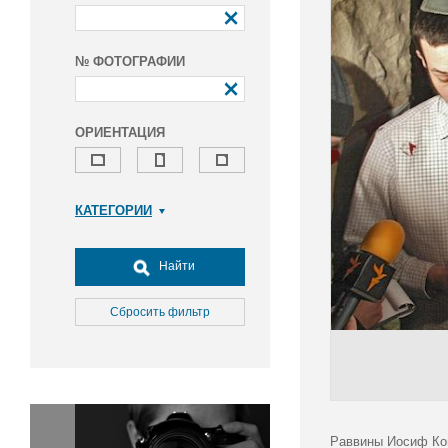
№ ФОТОГРАФИИ
ОРИЕНТАЦИЯ
КАТЕГОРИИ
Армия и ВПК
Досуг, туризм и отдых
Найти
Культура
Медицина
Сбросить фильтр
Наука
Образование
Общество
Окружающая среда
Политика
Раввины Иосиф Ког