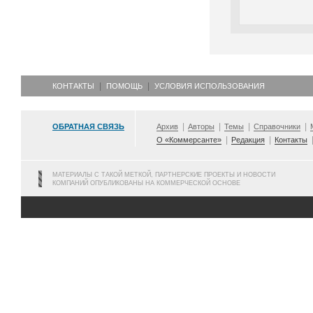
КОНТАКТЫ
ПОМОЩЬ
УСЛОВИЯ ИСПОЛЬЗОВАНИЯ
ОБРАТНАЯ СВЯЗЬ
Архив
Авторы
Темы
Справочники
О «Коммерсанте»
Редакция
Контакты
МАТЕРИАЛЫ С ТАКОЙ МЕТКОЙ, ПАРТНЕРСКИЕ ПРОЕКТЫ И НОВОСТИ
КОМПАНИЙ ОПУБЛИКОВАНЫ НА КОММЕРЧЕСКОЙ ОСНОВЕ