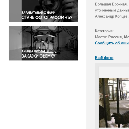
Правосудие
Большая Бронная. 
уточненным данным
Происшествия и конфликты
Александр Копцев.
Религия
Светская жизнь
Категория:
Спорт
Место:
Россия, М
Экология
Сообщить об оши
Экономика и бизнес
Ещё фото