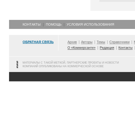
КОНТАКТЫ
ПОМОЩЬ
УСЛОВИЯ ИСПОЛЬЗОВАНИЯ
ОБРАТНАЯ СВЯЗЬ
Архив
Авторы
Темы
Справочники
О «Коммерсанте»
Редакция
Контакты
МАТЕРИАЛЫ С ТАКОЙ МЕТКОЙ, ПАРТНЕРСКИЕ ПРОЕКТЫ И НОВОСТИ
КОМПАНИЙ ОПУБЛИКОВАНЫ НА КОММЕРЧЕСКОЙ ОСНОВЕ