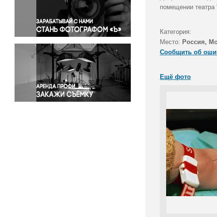
Правосудие
помещении театра 
Происшествия и конфликты
Религия
Категория:
Место:
Россия, М
Светская жизнь
Сообщить об оши
Спорт
Экология
Ещё фото
Экономика и бизнес