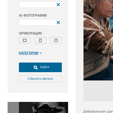
№ ФОТОГРАФИИ
ОРИЕНТАЦИЯ
КАТЕГОРИИ
Армия и ВПК
Досуг, туризм и отдых
Найти
Культура
Медицина
Сбросить фильтр
Наука
Образование
Общество
Окружающая среда
Политика
Добровольная сдач