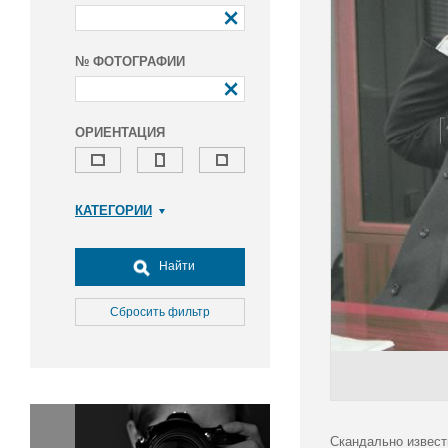
№ ФОТОГРАФИИ
ОРИЕНТАЦИЯ
КАТЕГОРИИ
Армия и ВПК
Досуг, туризм и отдых
Найти
Культура
Медицина
Сбросить фильтр
Наука
Образование
Общество
Окружающая среда
Политика
Скандально извест