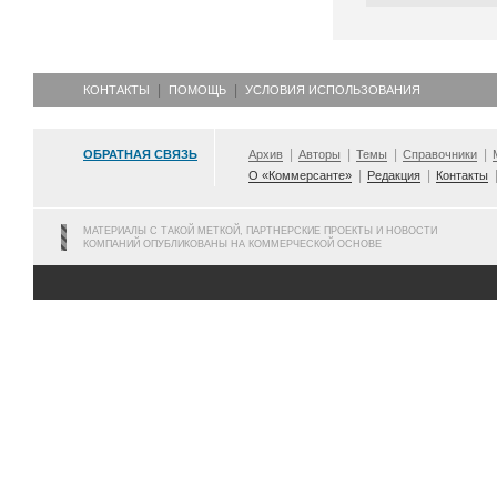
КОНТАКТЫ
ПОМОЩЬ
УСЛОВИЯ ИСПОЛЬЗОВАНИЯ
ОБРАТНАЯ СВЯЗЬ
Архив
Авторы
Темы
Справочники
О «Коммерсанте»
Редакция
Контакты
МАТЕРИАЛЫ С ТАКОЙ МЕТКОЙ, ПАРТНЕРСКИЕ ПРОЕКТЫ И НОВОСТИ
КОМПАНИЙ ОПУБЛИКОВАНЫ НА КОММЕРЧЕСКОЙ ОСНОВЕ