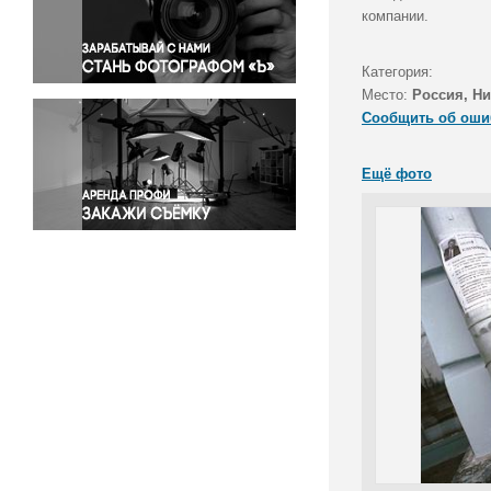
Правосудие
компании.
Происшествия и конфликты
Религия
Категория:
Место:
Россия, Н
Светская жизнь
Сообщить об оши
Спорт
Экология
Ещё фото
Экономика и бизнес