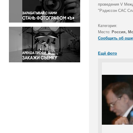
Правосудие
проведения V Межд
"Рэдиссон САС Сла
Происшествия и конфликты
Религия
Категория:
Светская жизнь
Место:
Россия, М
Спорт
Сообщить об оши
Экология
Экономика и бизнес
Ещё фото