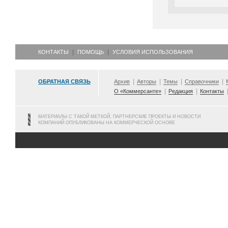
КОНТАКТЫ
ПОМОЩЬ
УСЛОВИЯ ИСПОЛЬЗОВАНИЯ
ОБРАТНАЯ СВЯЗЬ
Архив
Авторы
Темы
Справочники
О «Коммерсанте»
Редакция
Контакты
МАТЕРИАЛЫ С ТАКОЙ МЕТКОЙ, ПАРТНЕРСКИЕ ПРОЕКТЫ И НОВОСТИ
КОМПАНИЙ ОПУБЛИКОВАНЫ НА КОММЕРЧЕСКОЙ ОСНОВЕ