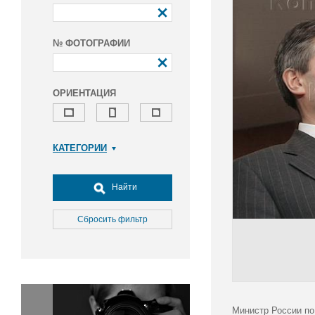
№ ФОТОГРАФИИ
ОРИЕНТАЦИЯ
КАТЕГОРИИ
Армия и ВПК
Досуг, туризм и отдых
Найти
Культура
Медицина
Сбросить фильтр
Наука
Образование
Общество
Окружающая среда
Политика
Министр России по