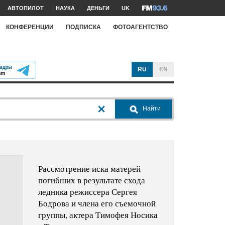
АВТОПИЛОТ
НАУКА
ДЕНЬГИ
UK
КОНФЕРЕНЦИИ
ПОДПИСКА
ФОТОАГЕНТСТВО
RU
EN
Найти
Рассмотрение иска матерей
погибших в результате схода
ледника режиссера Сергея
Бодрова и члена его съемочной
группы, актера Тимофея Носика