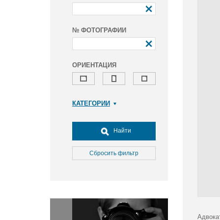
№ ФОТОГРАФИИ
ОРИЕНТАЦИЯ
КАТЕГОРИИ
Армия и ВПК
Досуг, туризм и отдых
Найти
Культура
Медицина
Сбросить фильтр
Наука
Образование
Общество
Окружающая среда
Политика
Адвока