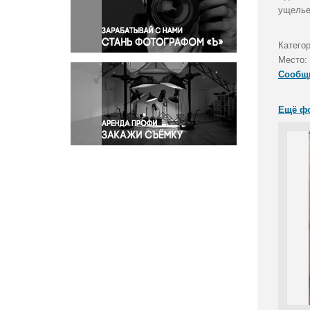
Правосудие
ущелье
Происшествия и конфликты
Религия
Категор
Место:
Светская жизнь
Сообщ
Спорт
Экология
Ещё ф
Экономика и бизнес