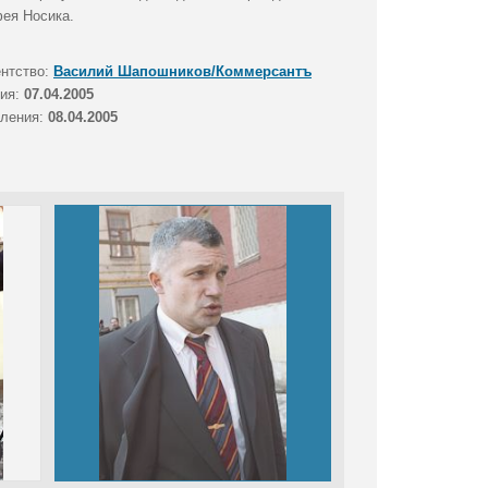
фея Носика.
ентство:
Василий Шапошников/Коммерсантъ
тия:
07.04.2005
вления:
08.04.2005