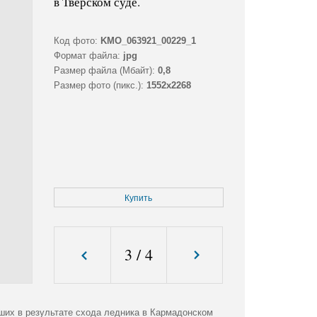
в Тверском суде.
Код фото:
KMO_063921_00229_1
Формат файла:
jpg
Размер файла (Мбайт):
0,8
Размер фото (пикс.):
1552x2268
Купить
3
/
4
бших в результате схода ледника в Кармадонском