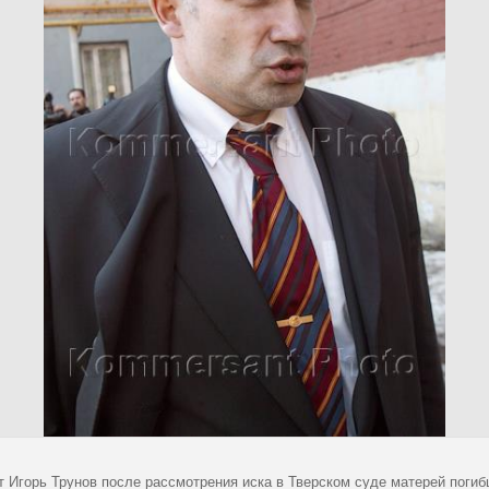
т Игорь Трунов после рассмотрения иска в Тверском суде матерей поги