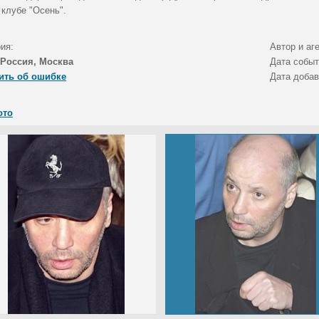
 клубе "Осень".
ия:
Автор и аг
Россия, Москва
Дата собы
ить об ошибке
Дата доба
ото