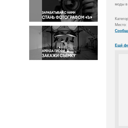
Правосудие
моды в
Происшествия и конфликты
Религия
Категор
Место:
Светская жизнь
Сообщ
Спорт
Экология
Ещё ф
Экономика и бизнес