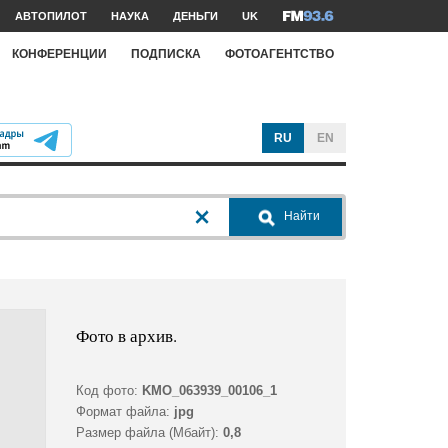
АВТОПИЛОТ
НАУКА
ДЕНЬГИ
UK
КОНФЕРЕНЦИИ
ПОДПИСКА
ФОТОАГЕНТСТВО
RU
EN
Найти
Фото в архив.
Код фото:
KMO_063939_00106_1
Формат файла:
jpg
Размер файла (Мбайт):
0,8