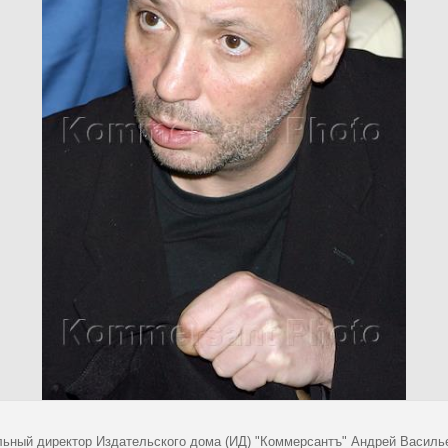
льный директор Издательского дома (ИД) "Коммерсантъ" Андрей Василье