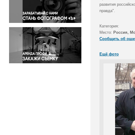
Правосудие
развития российск
правда".
Происшествия и конфликты
Религия
Категория:
Светская жизнь
Место:
Россия, М
Спорт
Сообщить об оши
Экология
Экономика и бизнес
Ещё фото