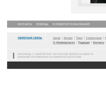
КОНТАКТЫ
ПОМОЩЬ
УСЛОВИЯ ИСПОЛЬЗОВАНИЯ
ОБРАТНАЯ СВЯЗЬ
Архив
Авторы
Темы
Справочники
О «Коммерсанте»
Редакция
Контакты
МАТЕРИАЛЫ С ТАКОЙ МЕТКОЙ, ПАРТНЕРСКИЕ ПРОЕКТЫ И НОВОСТИ
КОМПАНИЙ ОПУБЛИКОВАНЫ НА КОММЕРЧЕСКОЙ ОСНОВЕ