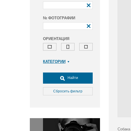
№ ФОТОГРАФИИ
ОРИЕНТАЦИЯ
КАТЕГОРИИ
Армия и ВПК
Досуг, туризм и отдых
Найти
Культура
Медицина
Сбросить фильтр
Наука
Образование
Общество
Окружающая среда
Политика
Собака