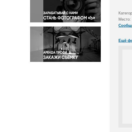
Правосудие
Происшествия и конфликты
Категор
Религия
Место:
Сообщ
Светская жизнь
Спорт
Ещё ф
Экология
Экономика и бизнес