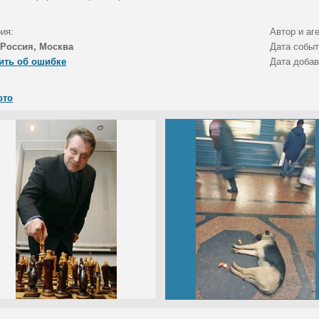
ия:
Автор и аг
Россия, Москва
Дата собы
ить об ошибке
Дата доба
ото