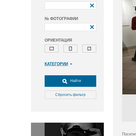
№ ФОТОГРАФИИ
ОРИЕНТАЦИЯ
КАТЕГОРИИ
Армия и ВПК
Досуг, туризм и отдых
Найти
Культура
Медицина
Сбросить фильтр
Наука
Образование
Общество
Окружающая среда
Политика
Посети