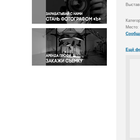
Правосудие
Выстав
Происшествия и конфликты
Религия
Категор
Место:
Светская жизнь
Сообщ
Спорт
Экология
Ещё ф
Экономика и бизнес