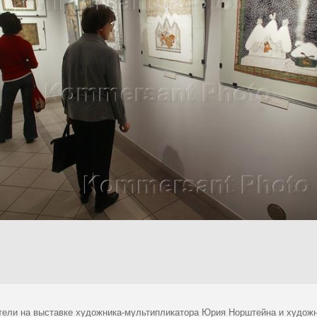
тели на выставке художника-мультипликатора Юрия Норштейна и художн