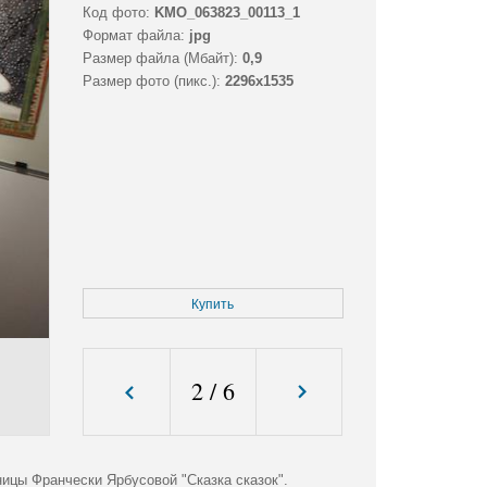
Код фото:
KMO_063823_00113_1
Формат файла:
jpg
Размер файла (Мбайт):
0,9
Размер фото (пикс.):
2296x1535
Купить
2
/
6
ицы Франчески Ярбусовой "Сказка сказок".