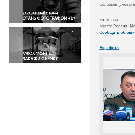
Правосудие
Соловьев (слева) 
Происшествия и конфликты
Религия
Категория:
Место:
Россия, М
Светская жизнь
Сообщить об оши
Спорт
Экология
Ещё фото
Экономика и бизнес