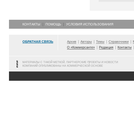
КОНТАКТЫ
ПОМОЩЬ
УСЛОВИЯ ИСПОЛЬЗОВАНИЯ
ОБРАТНАЯ СВЯЗЬ
Архив
Авторы
Темы
Справочники
О «Коммерсанте»
Редакция
Контакты
МАТЕРИАЛЫ С ТАКОЙ МЕТКОЙ, ПАРТНЕРСКИЕ ПРОЕКТЫ И НОВОСТИ
КОМПАНИЙ ОПУБЛИКОВАНЫ НА КОММЕРЧЕСКОЙ ОСНОВЕ