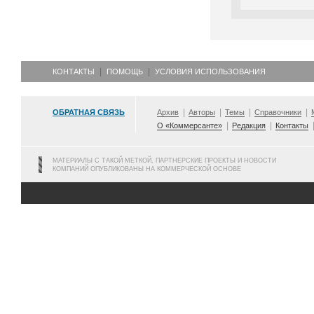
КОНТАКТЫ
ПОМОЩЬ
УСЛОВИЯ ИСПОЛЬЗОВАНИЯ
ОБРАТНАЯ СВЯЗЬ
Архив
Авторы
Темы
Справочники
О «Коммерсанте»
Редакция
Контакты
МАТЕРИАЛЫ С ТАКОЙ МЕТКОЙ, ПАРТНЕРСКИЕ ПРОЕКТЫ И НОВОСТИ
КОМПАНИЙ ОПУБЛИКОВАНЫ НА КОММЕРЧЕСКОЙ ОСНОВЕ