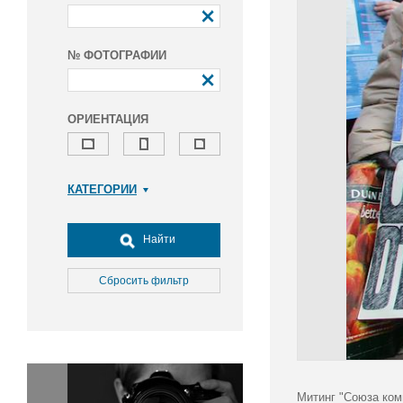
№ ФОТОГРАФИИ
ОРИЕНТАЦИЯ
КАТЕГОРИИ
Армия и ВПК
Досуг, туризм и отдых
Найти
Культура
Медицина
Сбросить фильтр
Наука
Образование
Общество
Окружающая среда
Политика
Митинг "Союза ком