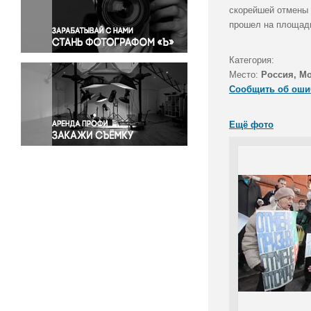
Правосудие
скорейшей отмены 
прошел на площади
Происшествия и конфликты
Религия
Категория:
Светская жизнь
Место:
Россия, М
Спорт
Сообщить об оши
Экология
Экономика и бизнес
Ещё фото