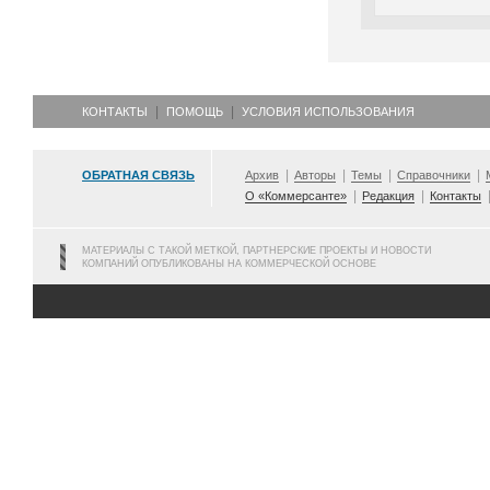
КОНТАКТЫ
ПОМОЩЬ
УСЛОВИЯ ИСПОЛЬЗОВАНИЯ
ОБРАТНАЯ СВЯЗЬ
Архив
Авторы
Темы
Справочники
О «Коммерсанте»
Редакция
Контакты
МАТЕРИАЛЫ С ТАКОЙ МЕТКОЙ, ПАРТНЕРСКИЕ ПРОЕКТЫ И НОВОСТИ
КОМПАНИЙ ОПУБЛИКОВАНЫ НА КОММЕРЧЕСКОЙ ОСНОВЕ