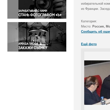
Правосудие
избирательной ком
из Франции. Засед
Происшествия и конфликты
Религия
Категория:
Светская жизнь
Место:
Россия, М
Спорт
Сообщить об оши
Экология
Экономика и бизнес
Ещё фото