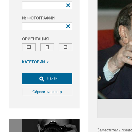
№ ФОТОГРАФИИ
ОРИЕНТАЦИЯ
КАТЕГОРИИ
Армия и ВПК
Досуг, туризм и отдых
Найти
Культура
Медицина
Сбросить фильтр
Наука
Образование
Общество
Окружающая среда
Политика
Заместитель предс