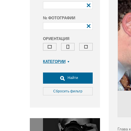
№ ФОТОГРАФИИ
ОРИЕНТАЦИЯ
КАТЕГОРИИ
Армия и ВПК
Досуг, туризм и отдых
Найти
Культура
Медицина
Сбросить фильтр
Наука
Образование
Общество
Окружающая среда
Политика
Глава 