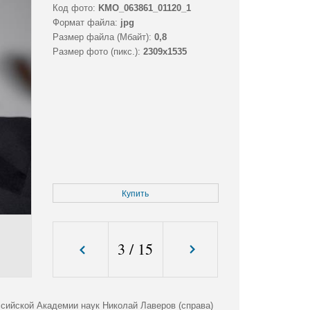
Код фото:
KMO_063861_01120_1
Формат файла:
jpg
Размер файла (Мбайт):
0,8
Размер фото (пикс.):
2309x1535
Купить
3
/
15
ссийской Академии наук Николай Лаверов (справа)