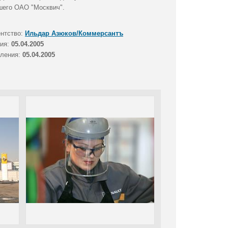
вшего ОАО "Москвич".
ентство:
Ильдар Азюков/Коммерсантъ
тия:
05.04.2005
вления:
05.04.2005