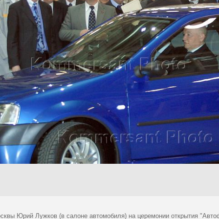
сквы Юрий Лужков (в салоне автомобиля) на церемонии открытия "Автоф