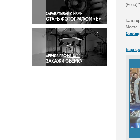
Правосудие
(Рено) 
Происшествия и конфликты
Религия
Категор
Место:
Светская жизнь
Сообщ
Спорт
Экология
Ещё ф
Экономика и бизнес