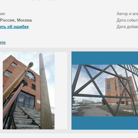
ия:
Автор и аг
Россия, Москва
Дата собы
ить об ошибке
Дата доба
ото