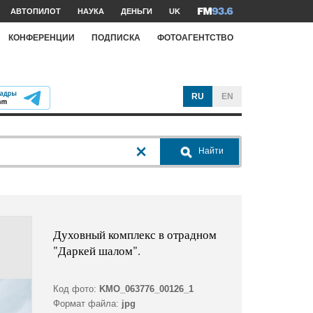
АВТОПИЛОТ
НАУКА
ДЕНЬГИ
UK
КОНФЕРЕНЦИИ
ПОДПИСКА
ФОТОАГЕНТСТВО
RU
EN
Найти
Духовный комплекс в отрадном
"Даркей шалом".
Код фото:
KMO_063776_00126_1
Формат файла:
jpg