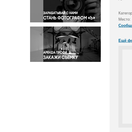
Правосудие
Происшествия и конфликты
Категор
Религия
Место:
Сообщ
Светская жизнь
Спорт
Ещё ф
Экология
Экономика и бизнес