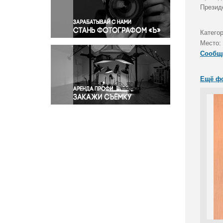
Правосудие
Презид
Происшествия и конфликты
Религия
Категор
Место:
Светская жизнь
Сообщ
Спорт
Экология
Ещё ф
Экономика и бизнес