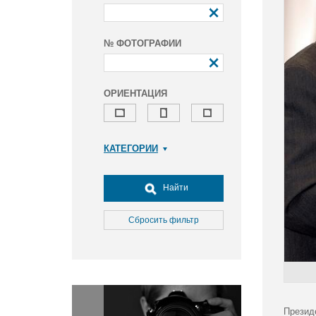
№ ФОТОГРАФИИ
ОРИЕНТАЦИЯ
КАТЕГОРИИ
Армия и ВПК
Досуг, туризм и отдых
Найти
Культура
Медицина
Сбросить фильтр
Наука
Образование
Общество
Окружающая среда
Политика
Презид