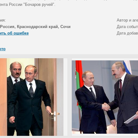
ента России "Бочаров ручей".
ия:
Автор и аг
Россия, Краснодарский край, Сочи
Дата собы
ить об ошибке
Дата доба
ото