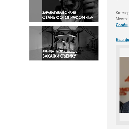
Правосудие
Происшествия и конфликты
Категор
Религия
Место:
Сообщ
Светская жизнь
Спорт
Ещё ф
Экология
Экономика и бизнес