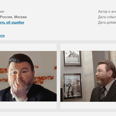
ия:
Автор и аг
Россия, Москва
Дата собы
ить об ошибке
Дата доба
ото