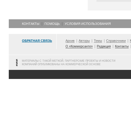
КОНТАКТЫ
ПОМОЩЬ
УСЛОВИЯ ИСПОЛЬЗОВАНИЯ
ОБРАТНАЯ СВЯЗЬ
Архив
Авторы
Темы
Справочники
О «Коммерсанте»
Редакция
Контакты
МАТЕРИАЛЫ С ТАКОЙ МЕТКОЙ, ПАРТНЕРСКИЕ ПРОЕКТЫ И НОВОСТИ
КОМПАНИЙ ОПУБЛИКОВАНЫ НА КОММЕРЧЕСКОЙ ОСНОВЕ