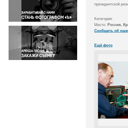
Правосудие
президентской рез
Происшествия и конфликты
Религия
Категория:
Место:
Россия, Кр
Светская жизнь
Сообщить об оши
Спорт
Экология
Ещё фото
Экономика и бизнес