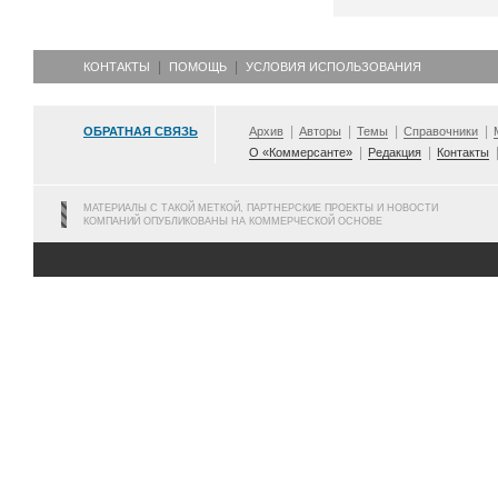
КОНТАКТЫ
ПОМОЩЬ
УСЛОВИЯ ИСПОЛЬЗОВАНИЯ
ОБРАТНАЯ СВЯЗЬ
Архив
Авторы
Темы
Справочники
О «Коммерсанте»
Редакция
Контакты
МАТЕРИАЛЫ С ТАКОЙ МЕТКОЙ, ПАРТНЕРСКИЕ ПРОЕКТЫ И НОВОСТИ
КОМПАНИЙ ОПУБЛИКОВАНЫ НА КОММЕРЧЕСКОЙ ОСНОВЕ