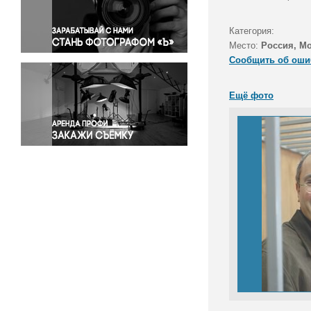
Правосудие
Происшествия и конфликты
Категория:
Религия
Место:
Россия, М
Сообщить об оши
Светская жизнь
Спорт
Ещё фото
Экология
Экономика и бизнес