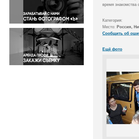
Правосудие
время знакомства 
Происшествия и конфликты
Религия
Категория:
Место:
Россия, Н
Светская жизнь
Сообщить об оши
Спорт
Экология
Ещё фото
Экономика и бизнес