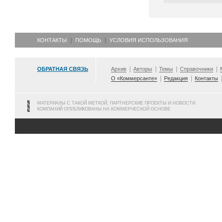
КОНТАКТЫ
ПОМОЩЬ
УСЛОВИЯ ИСПОЛЬЗОВАНИЯ
ОБРАТНАЯ СВЯЗЬ
Архив
Авторы
Темы
Справочники
О «Коммерсанте»
Редакция
Контакты
МАТЕРИАЛЫ С ТАКОЙ МЕТКОЙ, ПАРТНЕРСКИЕ ПРОЕКТЫ И НОВОСТИ
КОМПАНИЙ ОПУБЛИКОВАНЫ НА КОММЕРЧЕСКОЙ ОСНОВЕ