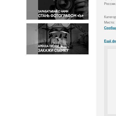
Правосудие
России
Происшествия и конфликты
Религия
Категор
Место:
Светская жизнь
Сообщ
Спорт
Экология
Ещё ф
Экономика и бизнес