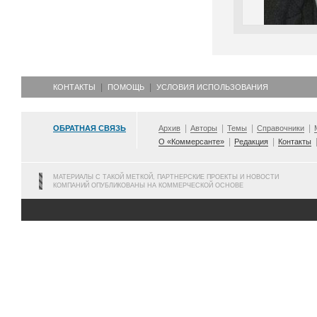
КОНТАКТЫ
ПОМОЩЬ
УСЛОВИЯ ИСПОЛЬЗОВАНИЯ
ОБРАТНАЯ СВЯЗЬ
Архив
Авторы
Темы
Справочники
О «Коммерсанте»
Редакция
Контакты
МАТЕРИАЛЫ С ТАКОЙ МЕТКОЙ, ПАРТНЕРСКИЕ ПРОЕКТЫ И НОВОСТИ
КОМПАНИЙ ОПУБЛИКОВАНЫ НА КОММЕРЧЕСКОЙ ОСНОВЕ