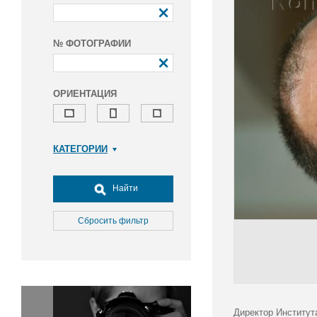
№ ФОТОГРАФИИ
ОРИЕНТАЦИЯ
КАТЕГОРИИ
Армия и ВПК
Досуг, туризм и отдых
Найти
Культура
Медицина
Сбросить фильтр
Наука
Образование
Общество
Окружающая среда
Политика
Директор Институт