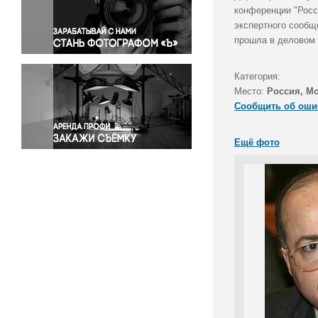
Правосудие
конференции "Росс
экспертного сообщ
Происшествия и конфликты
прошла в деловом 
Религия
Светская жизнь
Категория:
Спорт
Место:
Россия, М
Экология
Сообщить об оши
Экономика и бизнес
Ещё фото