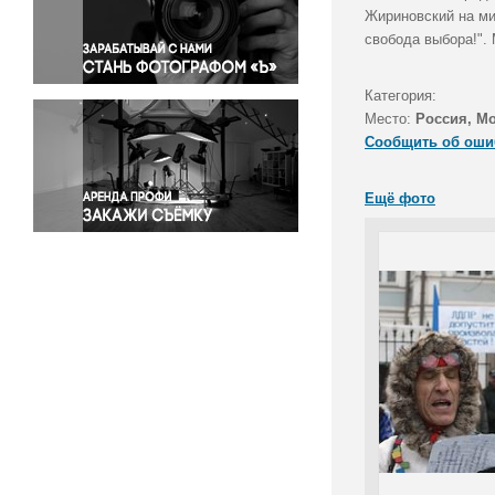
Правосудие
Жириновский на ми
свобода выбора!".
Происшествия и конфликты
Религия
Категория:
Светская жизнь
Место:
Россия, М
Спорт
Сообщить об оши
Экология
Экономика и бизнес
Ещё фото