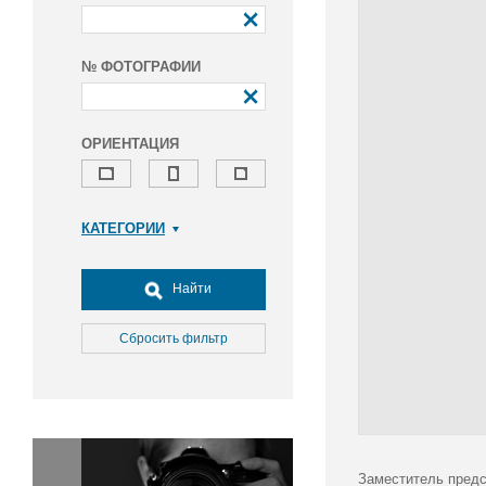
№ ФОТОГРАФИИ
ОРИЕНТАЦИЯ
КАТЕГОРИИ
Армия и ВПК
Досуг, туризм и отдых
Найти
Культура
Медицина
Сбросить фильтр
Наука
Образование
Общество
Окружающая среда
Политика
Заместитель предс