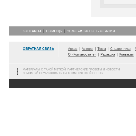
КОНТАКТЫ
ПОМОЩЬ
УСЛОВИЯ ИСПОЛЬЗОВАНИЯ
ОБРАТНАЯ СВЯЗЬ
Архив
Авторы
Темы
Справочники
О «Коммерсанте»
Редакция
Контакты
МАТЕРИАЛЫ С ТАКОЙ МЕТКОЙ, ПАРТНЕРСКИЕ ПРОЕКТЫ И НОВОСТИ
КОМПАНИЙ ОПУБЛИКОВАНЫ НА КОММЕРЧЕСКОЙ ОСНОВЕ