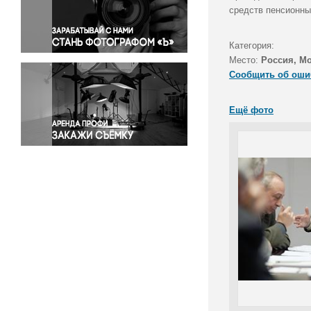
Правосудие
средств пенсионны
Происшествия и конфликты
Религия
Категория:
Место:
Россия, М
Светская жизнь
Сообщить об оши
Спорт
Экология
Ещё фото
Экономика и бизнес