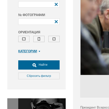
№ ФОТОГРАФИИ
ОРИЕНТАЦИЯ
КАТЕГОРИИ
Армия и ВПК
Досуг, туризм и отдых
Найти
Культура
Медицина
Сбросить фильтр
Наука
Образование
Общество
Окружающая среда
Политика
Президент Всеросс