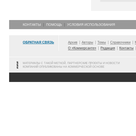
КОНТАКТЫ
ПОМОЩЬ
УСЛОВИЯ ИСПОЛЬЗОВАНИЯ
ОБРАТНАЯ СВЯЗЬ
Архив
Авторы
Темы
Справочники
О «Коммерсанте»
Редакция
Контакты
МАТЕРИАЛЫ С ТАКОЙ МЕТКОЙ, ПАРТНЕРСКИЕ ПРОЕКТЫ И НОВОСТИ
КОМПАНИЙ ОПУБЛИКОВАНЫ НА КОММЕРЧЕСКОЙ ОСНОВЕ