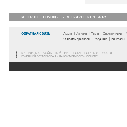
КОНТАКТЫ
ПОМОЩЬ
УСЛОВИЯ ИСПОЛЬЗОВАНИЯ
ОБРАТНАЯ СВЯЗЬ
Архив
Авторы
Темы
Справочники
О «Коммерсанте»
Редакция
Контакты
МАТЕРИАЛЫ С ТАКОЙ МЕТКОЙ, ПАРТНЕРСКИЕ ПРОЕКТЫ И НОВОСТИ
КОМПАНИЙ ОПУБЛИКОВАНЫ НА КОММЕРЧЕСКОЙ ОСНОВЕ