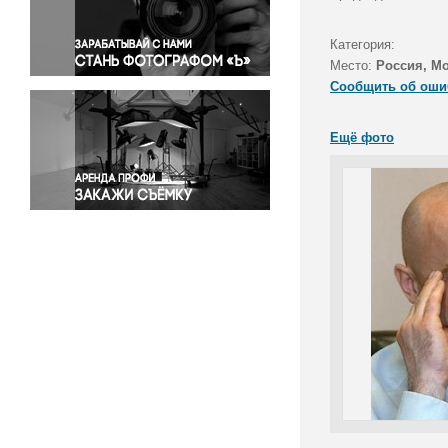
Правосудие
Происшествия и конфликты
Категория:
Религия
Место:
Россия, М
Сообщить об оши
Светская жизнь
Спорт
Ещё фото
Экология
Экономика и бизнес