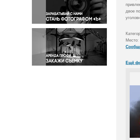
Правосудие
привле
двое п
Происшествия и конфликты
уголов
Религия
Светская жизнь
Категор
Спорт
Место:
Экология
Сообщ
Экономика и бизнес
Ещё ф