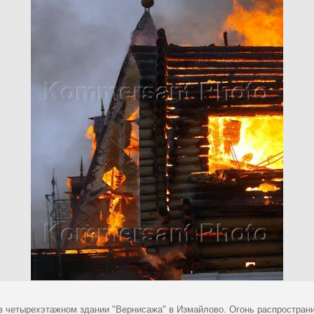
в четырехэтажном здании "Вернисажа" в Измайлово. Огонь распространи