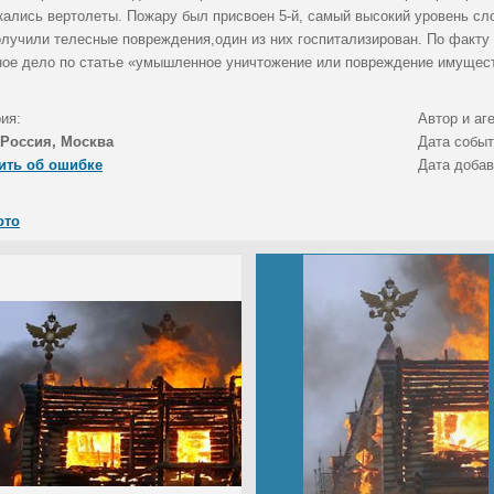
кались вертолеты. Пожару был присвоен 5-й, самый высокий уровень сло
олучили телесные повреждения,один из них госпитализирован. По факту
ное дело по статье «умышленное уничтожение или повреждение имущес
ия:
Автор и аг
Россия, Москва
Дата собы
ить об ошибке
Дата доба
ото