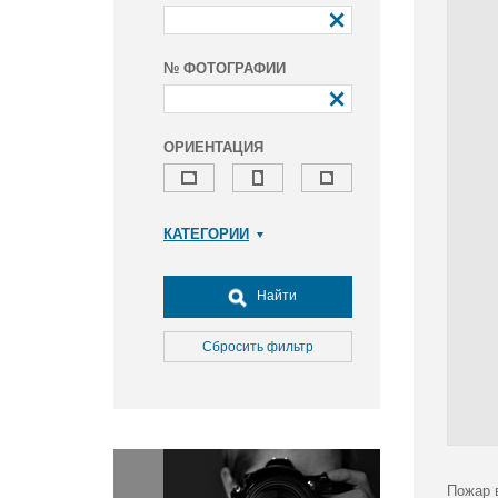
№ ФОТОГРАФИИ
ОРИЕНТАЦИЯ
КАТЕГОРИИ
Армия и ВПК
Досуг, туризм и отдых
Найти
Культура
Медицина
Сбросить фильтр
Наука
Образование
Общество
Окружающая среда
Политика
Пожар 