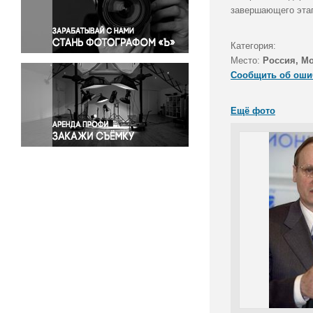
Правосудие
завершающего этап
Происшествия и конфликты
Религия
Категория:
Место:
Россия, М
Светская жизнь
Сообщить об оши
Спорт
Экология
Ещё фото
Экономика и бизнес