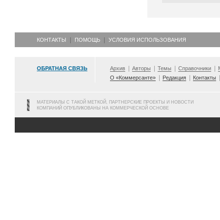
КОНТАКТЫ
ПОМОЩЬ
УСЛОВИЯ ИСПОЛЬЗОВАНИЯ
ОБРАТНАЯ СВЯЗЬ
Архив
Авторы
Темы
Справочники
О «Коммерсанте»
Редакция
Контакты
МАТЕРИАЛЫ С ТАКОЙ МЕТКОЙ, ПАРТНЕРСКИЕ ПРОЕКТЫ И НОВОСТИ
КОМПАНИЙ ОПУБЛИКОВАНЫ НА КОММЕРЧЕСКОЙ ОСНОВЕ