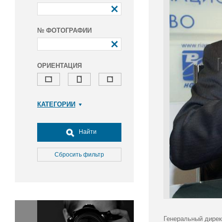
№ ФОТОГРАФИИ
ОРИЕНТАЦИЯ
КАТЕГОРИИ
Армия и ВПК
Досуг, туризм и отдых
Найти
Культура
Медицина
Сбросить фильтр
Наука
Образование
Общество
Окружающая среда
Политика
Генеральный дирек