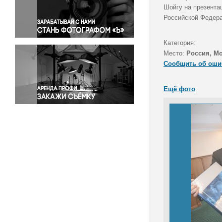
Правосудие
Шойгу на презента
Российской Федера
Происшествия и конфликты
Религия
Категория:
Светская жизнь
Место:
Россия, М
Спорт
Сообщить об оши
Экология
Экономика и бизнес
Ещё фото