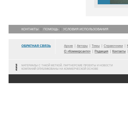
КОНТАКТЫ
ПОМОЩЬ
УСЛОВИЯ ИСПОЛЬЗОВАНИЯ
ОБРАТНАЯ СВЯЗЬ
Архив
Авторы
Темы
Справочники
О «Коммерсанте»
Редакция
Контакты
МАТЕРИАЛЫ С ТАКОЙ МЕТКОЙ, ПАРТНЕРСКИЕ ПРОЕКТЫ И НОВОСТИ
КОМПАНИЙ ОПУБЛИКОВАНЫ НА КОММЕРЧЕСКОЙ ОСНОВЕ