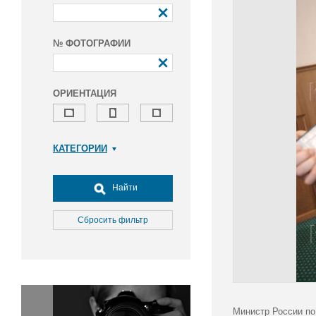
№ ФОТОГРАФИИ
ОРИЕНТАЦИЯ
КАТЕГОРИИ
Армия и ВПК
Досуг, туризм и отдых
Найти
Культура
Медицина
Сбросить фильтр
Наука
Образование
Общество
Окружающая среда
Политика
Министр России по