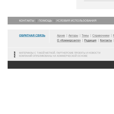
КОНТАКТЫ
ПОМОЩЬ
УСЛОВИЯ ИСПОЛЬЗОВАНИЯ
ОБРАТНАЯ СВЯЗЬ
Архив
Авторы
Темы
Справочники
О «Коммерсанте»
Редакция
Контакты
МАТЕРИАЛЫ С ТАКОЙ МЕТКОЙ, ПАРТНЕРСКИЕ ПРОЕКТЫ И НОВОСТИ
КОМПАНИЙ ОПУБЛИКОВАНЫ НА КОММЕРЧЕСКОЙ ОСНОВЕ