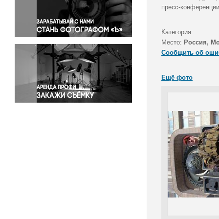
Правосудие
пресс-конференции
Происшествия и конфликты
Религия
Категория:
Место:
Россия, М
Светская жизнь
Сообщить об оши
Спорт
Экология
Ещё фото
Экономика и бизнес