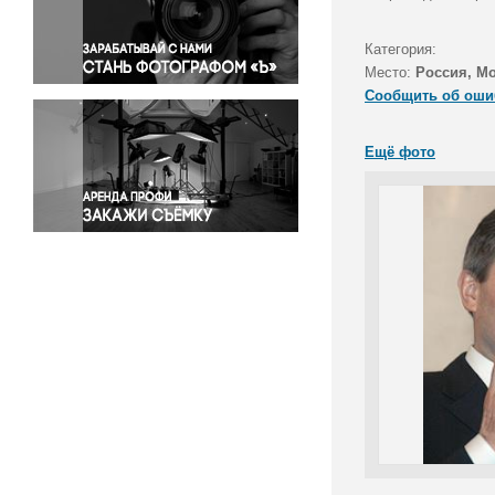
Правосудие
Происшествия и конфликты
Категория:
Религия
Место:
Россия, М
Сообщить об оши
Светская жизнь
Спорт
Ещё фото
Экология
Экономика и бизнес