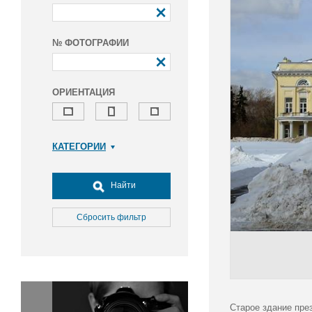
№ ФОТОГРАФИИ
ОРИЕНТАЦИЯ
КАТЕГОРИИ
Армия и ВПК
Досуг, туризм и отдых
Найти
Культура
Медицина
Сбросить фильтр
Наука
Образование
Общество
Окружающая среда
Политика
Старое здание пре