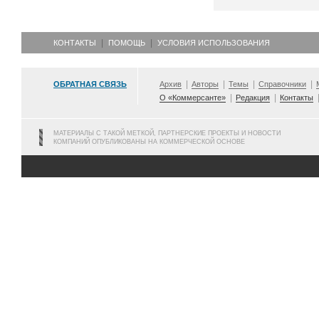
КОНТАКТЫ
ПОМОЩЬ
УСЛОВИЯ ИСПОЛЬЗОВАНИЯ
ОБРАТНАЯ СВЯЗЬ
Архив
Авторы
Темы
Справочники
О «Коммерсанте»
Редакция
Контакты
МАТЕРИАЛЫ С ТАКОЙ МЕТКОЙ, ПАРТНЕРСКИЕ ПРОЕКТЫ И НОВОСТИ
КОМПАНИЙ ОПУБЛИКОВАНЫ НА КОММЕРЧЕСКОЙ ОСНОВЕ