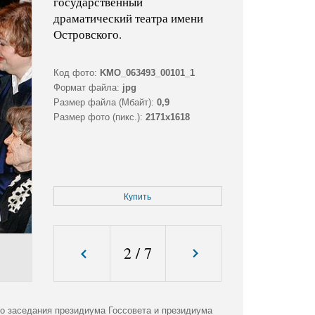
государственный
драматический театра имени
Островского.
Код фото:
KMO_063493_00101_1
Формат файла:
jpg
Размер файла (Мбайт):
0,9
Размер фото (пикс.):
2171x1618
Купить
2
/
7
го заседания президиума Госсовета и президиума