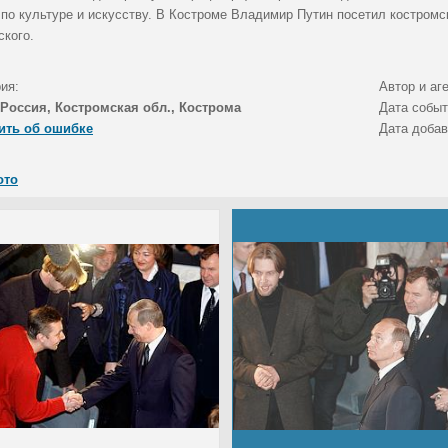
 по культуре и искусству. В Костроме Владимир Путин посетил костром
ского.
ия:
Автор и аг
Россия, Костромская обл., Кострома
Дата собы
ить об ошибке
Дата доба
ото