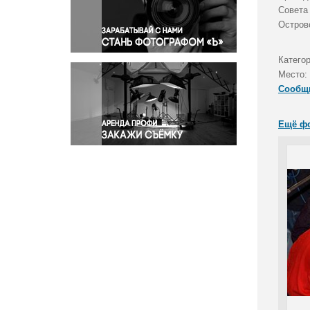
Правосудие
Совета
Остров
Происшествия и конфликты
Религия
Категор
Светская жизнь
Место:
Спорт
Сообщ
Экология
Экономика и бизнес
Ещё ф