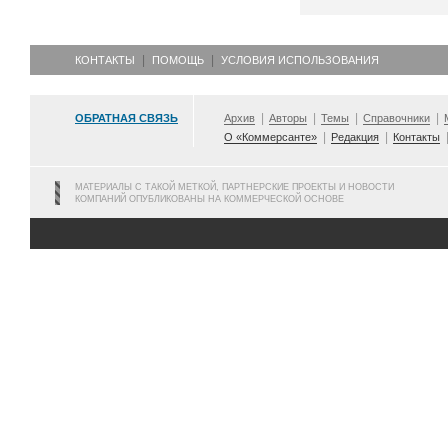
КОНТАКТЫ
ПОМОЩЬ
УСЛОВИЯ ИСПОЛЬЗОВАНИЯ
ОБРАТНАЯ СВЯЗЬ
Архив
Авторы
Темы
Справочники
О «Коммерсанте»
Редакция
Контакты
МАТЕРИАЛЫ С ТАКОЙ МЕТКОЙ, ПАРТНЕРСКИЕ ПРОЕКТЫ И НОВОСТИ
КОМПАНИЙ ОПУБЛИКОВАНЫ НА КОММЕРЧЕСКОЙ ОСНОВЕ