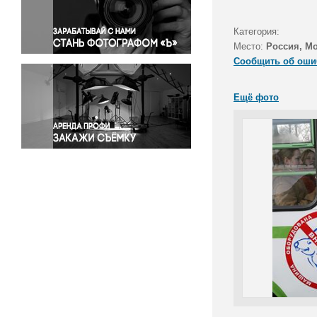
Правосудие
Происшествия и конфликты
Категория:
Религия
Место:
Россия, М
Сообщить об оши
Светская жизнь
Спорт
Ещё фото
Экология
Экономика и бизнес