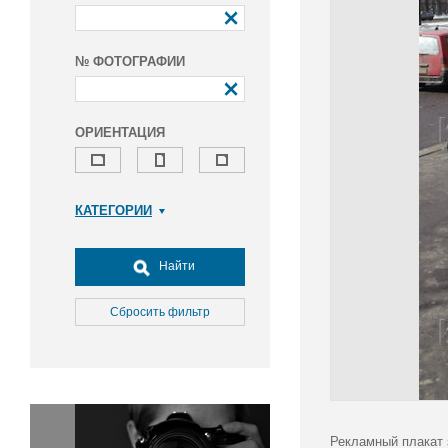
№ ФОТОГРАФИИ
ОРИЕНТАЦИЯ
КАТЕГОРИИ
Армия и ВПК
Досуг, туризм и отдых
Найти
Культура
Медицина
Сбросить фильтр
Наука
Образование
Общество
Окружающая среда
Политика
Рекламный плакат 