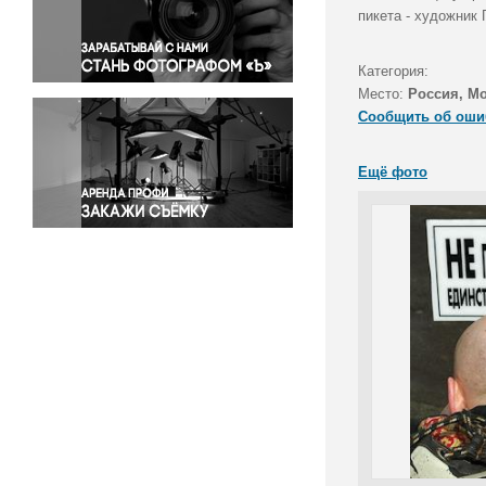
Правосудие
пикета - художник 
Происшествия и конфликты
Религия
Категория:
Место:
Россия, М
Светская жизнь
Сообщить об оши
Спорт
Экология
Ещё фото
Экономика и бизнес