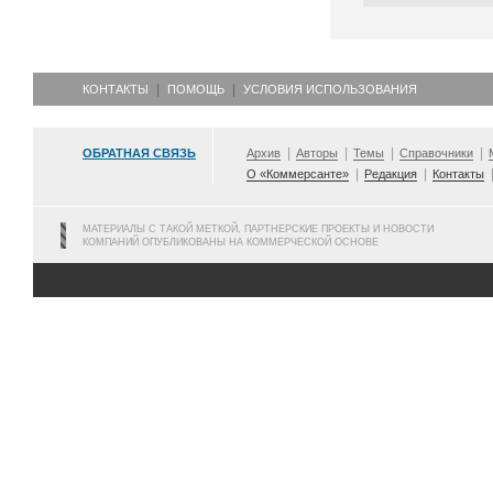
КОНТАКТЫ
ПОМОЩЬ
УСЛОВИЯ ИСПОЛЬЗОВАНИЯ
ОБРАТНАЯ СВЯЗЬ
Архив
Авторы
Темы
Справочники
О «Коммерсанте»
Редакция
Контакты
МАТЕРИАЛЫ С ТАКОЙ МЕТКОЙ, ПАРТНЕРСКИЕ ПРОЕКТЫ И НОВОСТИ
КОМПАНИЙ ОПУБЛИКОВАНЫ НА КОММЕРЧЕСКОЙ ОСНОВЕ