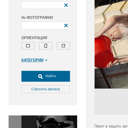
№ ФОТОГРАФИИ
ОРИЕНТАЦИЯ
КАТЕГОРИИ
Армия и ВПК
Досуг, туризм и отдых
Найти
Культура
Медицина
Сбросить фильтр
Наука
Образование
Общество
Окружающая среда
Политика
Пикет в защиту ор