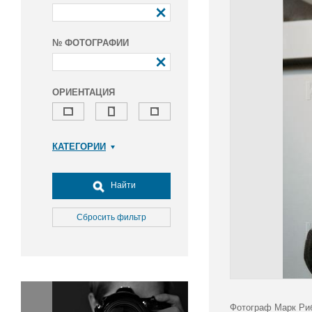
№ ФОТОГРАФИИ
ОРИЕНТАЦИЯ
КАТЕГОРИИ
Армия и ВПК
Досуг, туризм и отдых
Найти
Культура
Медицина
Сбросить фильтр
Наука
Образование
Общество
Окружающая среда
Политика
Фотограф Марк Риб