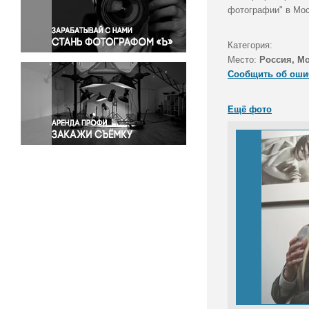
Правосудие
фотографии" в Мо
Происшествия и конфликты
Религия
Категория:
Место:
Россия, М
Светская жизнь
Сообщить об оши
Спорт
Экология
Ещё фото
Экономика и бизнес