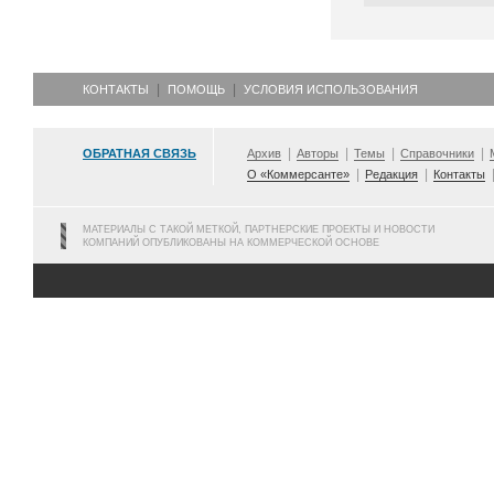
КОНТАКТЫ
ПОМОЩЬ
УСЛОВИЯ ИСПОЛЬЗОВАНИЯ
ОБРАТНАЯ СВЯЗЬ
Архив
Авторы
Темы
Справочники
О «Коммерсанте»
Редакция
Контакты
МАТЕРИАЛЫ С ТАКОЙ МЕТКОЙ, ПАРТНЕРСКИЕ ПРОЕКТЫ И НОВОСТИ
КОМПАНИЙ ОПУБЛИКОВАНЫ НА КОММЕРЧЕСКОЙ ОСНОВЕ