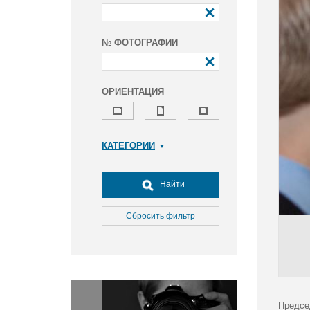
№ ФОТОГРАФИИ
ОРИЕНТАЦИЯ
КАТЕГОРИИ
Армия и ВПК
Досуг, туризм и отдых
Найти
Культура
Медицина
Сбросить фильтр
Наука
Образование
Общество
Окружающая среда
Политика
Предсе