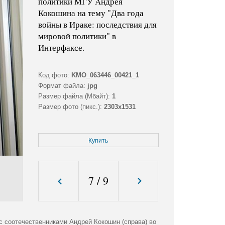
политики МГУ Андрея
Кокошина на тему "Два года
войны в Ираке: последствия для
мировой политики" в
Интерфаксе.
Код фото:
KMO_063446_00421_1
Формат файла:
jpg
Размер файла (Мбайт):
1
Размер фото (пикс.):
2303x1531
Купить
7
/
9
 соотечественниками Андрей Кокошин (справа) во