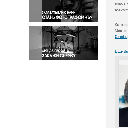
Правосудие
время 
агентст
Происшествия и конфликты
Религия
Категор
Светская жизнь
Место:
Спорт
Сообщ
Экология
Экономика и бизнес
Ещё ф