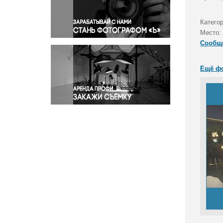
Правосудие
Происшествия и конфликты
Категор
Религия
Место:
Сообщ
Светская жизнь
Спорт
Ещё ф
Экология
Экономика и бизнес