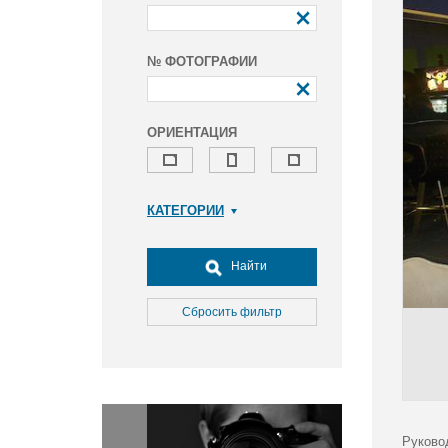
№ ФОТОГРАФИИ
ОРИЕНТАЦИЯ
КАТЕГОРИИ
Армия и ВПК
Досуг, туризм и отдых
Найти
Культура
Медицина
Сбросить фильтр
Наука
Образование
Общество
Окружающая среда
Политика
Руково