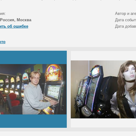
ия:
Автор и аг
Россия, Москва
Дата собы
ить об ошибке
Дата доба
ото