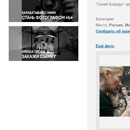
Правосудие
"Синей Бороды" пр
Происшествия и конфликты
Религия
Категория:
Место:
Россия, М
Светская жизнь
Сообщить об оши
Спорт
Экология
Ещё фото
Экономика и бизнес