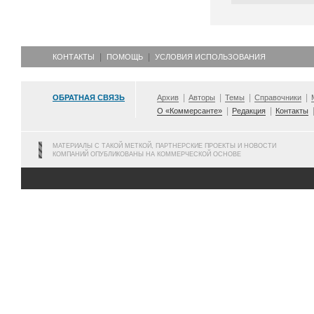
КОНТАКТЫ
ПОМОЩЬ
УСЛОВИЯ ИСПОЛЬЗОВАНИЯ
ОБРАТНАЯ СВЯЗЬ
Архив
Авторы
Темы
Справочники
О «Коммерсанте»
Редакция
Контакты
МАТЕРИАЛЫ С ТАКОЙ МЕТКОЙ, ПАРТНЕРСКИЕ ПРОЕКТЫ И НОВОСТИ
КОМПАНИЙ ОПУБЛИКОВАНЫ НА КОММЕРЧЕСКОЙ ОСНОВЕ