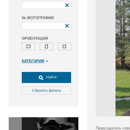
№ ФОТОГРАФИИ
ОРИЕНТАЦИЯ
КАТЕГОРИИ
Армия и ВПК
Досуг, туризм и отдых
Найти
Культура
Медицина
Сбросить фильтр
Наука
Образование
Общество
Окружающая среда
Политика
Председатель сове