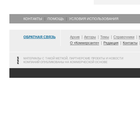
КОНТАКТЫ
ПОМОЩЬ
УСЛОВИЯ ИСПОЛЬЗОВАНИЯ
ОБРАТНАЯ СВЯЗЬ
Архив
Авторы
Темы
Справочники
О «Коммерсанте»
Редакция
Контакты
МАТЕРИАЛЫ С ТАКОЙ МЕТКОЙ, ПАРТНЕРСКИЕ ПРОЕКТЫ И НОВОСТИ
КОМПАНИЙ ОПУБЛИКОВАНЫ НА КОММЕРЧЕСКОЙ ОСНОВЕ