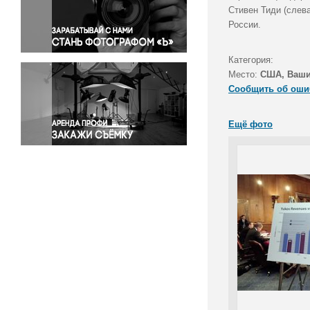
Правосудие
Стивен Тиди (слев
России.
Происшествия и конфликты
Религия
Категория:
Светская жизнь
Место:
США, Ваши
Спорт
Сообщить об оши
Экология
Экономика и бизнес
Ещё фото