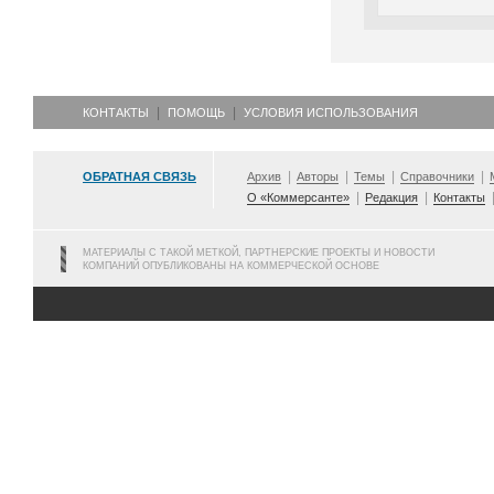
КОНТАКТЫ
ПОМОЩЬ
УСЛОВИЯ ИСПОЛЬЗОВАНИЯ
ОБРАТНАЯ СВЯЗЬ
Архив
Авторы
Темы
Справочники
О «Коммерсанте»
Редакция
Контакты
МАТЕРИАЛЫ С ТАКОЙ МЕТКОЙ, ПАРТНЕРСКИЕ ПРОЕКТЫ И НОВОСТИ
КОМПАНИЙ ОПУБЛИКОВАНЫ НА КОММЕРЧЕСКОЙ ОСНОВЕ